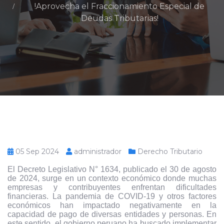
!Aprovecha el Fraccionamiento Especial de
Deudas Tributarias!
05 Sep 2024
administrador
Derecho Tributario
El Decreto Legislativo N° 1634, publicado el 30 de agosto
de 2024, surge en un contexto económico donde muchas
empresas y contribuyentes enfrentan dificultades
financieras. La pandemia de COVID-19 y otros factores
económicos han impactado negativamente en la
capacidad de pago de diversas entidades y personas. En
este sentido, el gobierno peruano ha buscado implementar